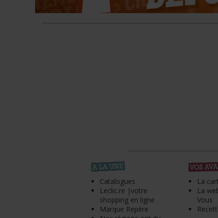
Catalogues
La car
Leclic.re |votre
La web
shopping en ligne
Vous
Marque Repère
Recett