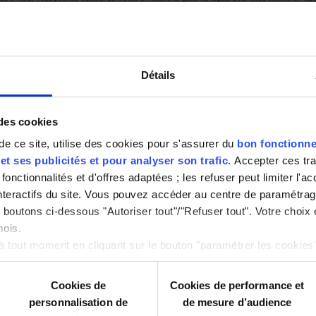
ment sont usage que l’acheteur ne l’aurait pas acquise, ou n’en aurait donné qu’un moindre prix,
 hypothèse, vous pouvez opter entre la résolution de la vente ou la réduction du prix conformément
Détails
 des cookies
de ce site, utilise des cookies pour s'assurer du
bon fonctionne
t ses publicités et pour analyser son trafic.
Accepter ces tr
fonctionnalités et d'offres adaptées ; les refuser peut limiter l'a
interactifs du site. Vous pouvez accéder au centre de paramétra
es boutons ci-dessous "Autoriser tout"/"Refuser tout". Votre choix
mois.
 tout moment en cliquant sur le bouton "paramétrer les cookie
Cookies de
Cookies de performance et
personnalisation de
de mesure d’audience