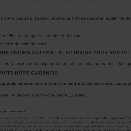
2
 votre Centre E. Leclerc bénéficient d’une garantie légale
de de
3
Gros Electroménager sur simple rendez-vous
:
fonction du point de vente.
TRE ANCIEN MATÉRIEL ÉLECTRIQUE POUR
RECYCL
t votre ancien matériel pour tout achat d’un nouveau matériel identiqu
DUITS
HORS GARANTIE
 appareils achetés ou non dans un centre E. Leclerc après accepta
achées, rendez-vous dans votre centre E.Leclerc.
 appel non surtaxé.
aux articles L.217-4 à L.217-13 du code de la consommation et de la
garantie légale contre 
 cadre de la garantie légale de conformité : a- Vous disposez d’un délai de 2 ans à compter de la
article L.211-9 du code de la consommation ; c- vous êtes dispensés de rapporter la preuve d
t de 6 mois. Vous pouvez décider de mettre en œuvre la garantie légale pour vices cachés en appli