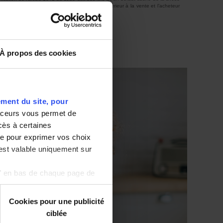
 s’il les avait connus. Le défaut doit être antérieur à la vente et l’acheteur
 à l’article 1644 du code civil.
À propos des cookies
ment du site, pour
aceurs vous permet de
ccès à certaines
ge pour exprimer vos choix
 est valable uniquement sur
s" en bas de chaque page de
Cookies pour une publicité
ciblée