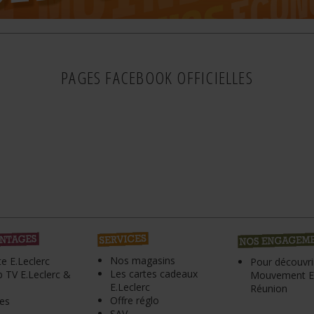
PAGES FACEBOOK OFFICIELLES
Nos magasins
te E.Leclerc
Pour découvrir
Les cartes cadeaux
 TV E.Leclerc &
Mouvement E.
E.Leclerc
Réunion
Offre réglo
es
SAV