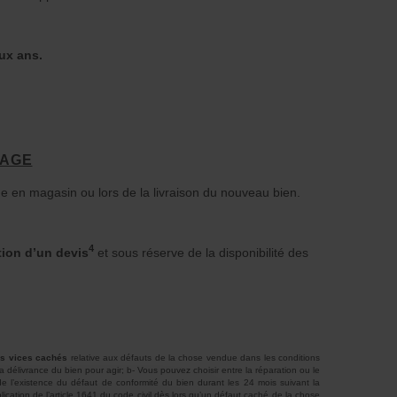
ux ans.
AGE
e en magasin ou lors de la livraison du nouveau bien.
4
tion d’un devis
et sous réserve de la disponibilité des
les vices cachés
relative aux défauts de la chose vendue dans les conditions
 délivrance du bien pour agir; b- Vous pouvez choisir entre la réparation ou le
e l’existence du défaut de conformité du bien durant les 24 mois suivant la
cation de l’article 1641 du code civil dès lors qu’un défaut caché de la chose