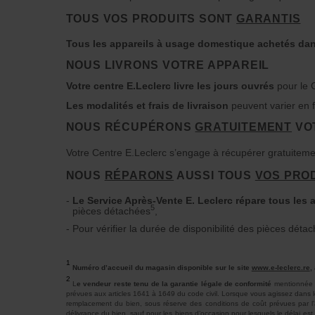
TOUS VOS PRODUITS SONT
GARANTIS
Tous les appareils à usage domestique achetés dans
NOUS LIVRONS VOTRE APPAREIL
Votre centre E.Leclerc livre les jours ouvrés
pour le 
Les modalités et frais de livraison
peuvent varier en 
NOUS RÉCUPÉRONS
GRATUITEMENT
VO
Votre Centre E.Leclerc s’engage à récupérer gratuitemen
NOUS
RÉPARONS
AUSSI TOUS
VOS PRO
Le Service Après-Vente E. Leclerc répare tous les
5
pièces détachées
,
Pour vérifier la durée de disponibilité des pièces dét
Numéro d’accueil du magasin disponible sur le site
www.e-leclerc.re
,
L
e vendeur reste tenu de la garantie légale de conformité
mentionnée 
prévues aux articles 1641 à 1649 du code civil. Lorsque vous agissez dans le
remplacement du bien, sous réserve des conditions de coût prévues par l’
délivrance du bien, sauf pour les biens d’occasion pour lesquels le délai es