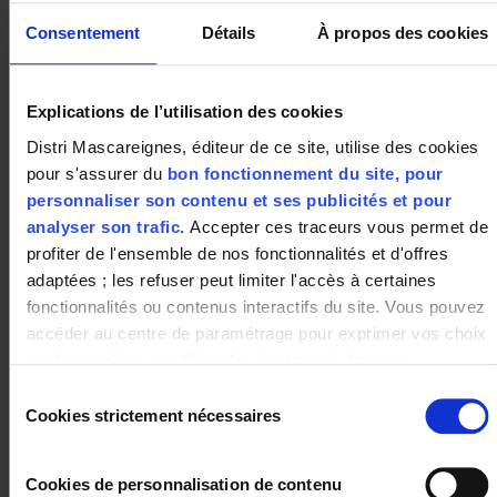
Consentement
Détails
À propos des cookies
ADRESSE
RIVIERE DES PLUIES
Explications de l’utilisation des cookies
Ancienne RN 2, Lieu dit Gillot
Distri Mascareignes, éditeur de ce site, utilise des cookies
97438 Ste Marie
pour s'assurer du
bon fonctionnement du site, pour
téléphone : 0262 53 77 77
personnaliser son contenu et ses publicités et pour
analyser son trafic.
Accepter ces traceurs vous permet de
profiter de l'ensemble de nos fonctionnalités et d'offres
adaptées ; les refuser peut limiter l'accès à certaines
HORAIRES
fonctionnalités ou contenus interactifs du site. Vous pouvez
Lundi : 12h00 – 20h00
accéder au centre de paramétrage pour exprimer vos choix
Mardi au Samedi : 8h30 – 20h00
sur les cookies ou utiliser les boutons ci-dessous
Dimanche: 8h30 – 12h00
"Autoriser tout"/"Refuser tout". Votre choix est valable
Sélection
uniquement sur ce site pour une durée de 6 mois.
Cookies strictement nécessaires
du
Vous pouvez changer d'avis à tout moment en cliquant sur
consentement
le bouton "paramétrer les cookies" en bas de chaque page
COORDONNEES GPS
Cookies de personnalisation de contenu
de notre site.