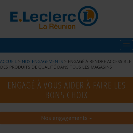
Tog
nav
ACCUEIL
>
NOS ENGAGEMENTS
> ENGAGÉ À RENDRE ACCESSIBLE
DES PRODUITS DE QUALITÉ DANS TOUS LES MAGASINS
ENGAGÉ À VOUS AIDER À FAIRE LES
BONS CHOIX
Nos engagements