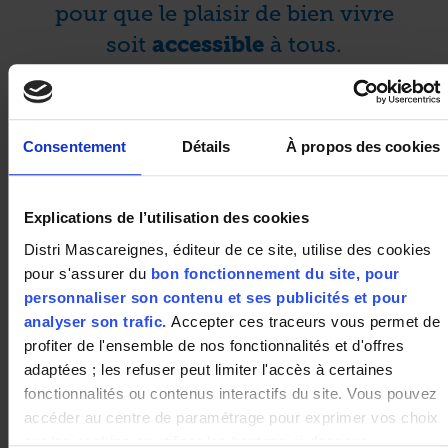
pour que le plaisir de bien vivre
soit
à tous.
accessible
Consentement
Détails
À propos des cookies
Explications de l’utilisation des cookies
Distri Mascareignes, éditeur de ce site, utilise des cookies
pour s'assurer du
bon fonctionnement du site, pour
Marque Repère propose des prix environ 30
personnaliser son contenu et ses publicités et pour
% moins chers
analyser son trafic.
Accepter ces traceurs vous permet de
que les produits des grandes marques
profiter de l'ensemble de nos fonctionnalités et d'offres
nationales de qualité équivalente.
adaptées ; les refuser peut limiter l'accès à certaines
fonctionnalités ou contenus interactifs du site. Vous pouvez
Marque Repère s’engage au respect de la
accéder au centre de paramétrage pour exprimer vos choix
qualité,
sur les cookies ou utiliser les boutons ci-dessous