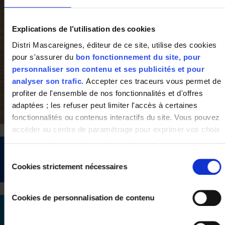
Explications de l’utilisation des cookies
Distri Mascareignes, éditeur de ce site, utilise des cookies
pour s'assurer du
bon fonctionnement du site, pour
personnaliser son contenu et ses publicités et pour
analyser son trafic.
Accepter ces traceurs vous permet de
profiter de l'ensemble de nos fonctionnalités et d'offres
adaptées ; les refuser peut limiter l'accès à certaines
fonctionnalités ou contenus interactifs du site. Vous pouvez
accéder au centre de paramétrage pour exprimer vos choix
sur les cookies ou utiliser les boutons ci-dessous
"Autoriser tout"/"Refuser tout". Votre choix est valable
Sélection
uniquement sur ce site pour une durée de 6 mois.
Cookies strictement nécessaires
du
Vous pouvez changer d'avis à tout moment en cliquant sur
consentement
le bouton "paramétrer les cookies" en bas de chaque page
Cookies de personnalisation de contenu
de notre site.